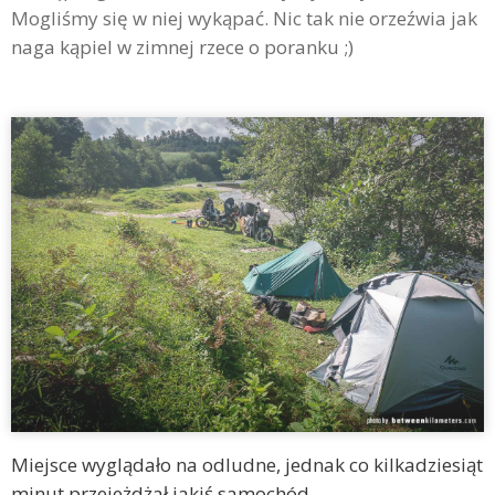
Mogliśmy się w niej wykąpać. Nic tak nie orzeźwia jak
naga kąpiel w zimnej rzece o poranku ;)
Miejsce wyglądało na odludne, jednak co kilkadziesiąt
minut przejeżdżał jakiś samochód.