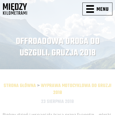
OFFROADOWA DROGA DO
USZGULI. GRUZJA 2018
STRONA GŁÓWNA
>
WYPRAWA MOTOCYKLOWA DO GRUZJI
2018
23 SIERPNIA 2018
Piękny dzień i wspaniała trasa przez Svanetię – górski