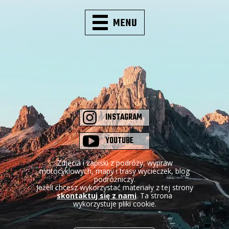
INSTAGRAM
YOUTUBE
Zdjęcia i zapiski z podróży, wypraw
motocyklowych, mapy i trasy wycieczek, blog
podróżniczy.
Jeżeli chcesz wykorzystać materiały z tej strony
skontaktuj się z nami
. Ta strona
wykorzystuje pliki cookie.