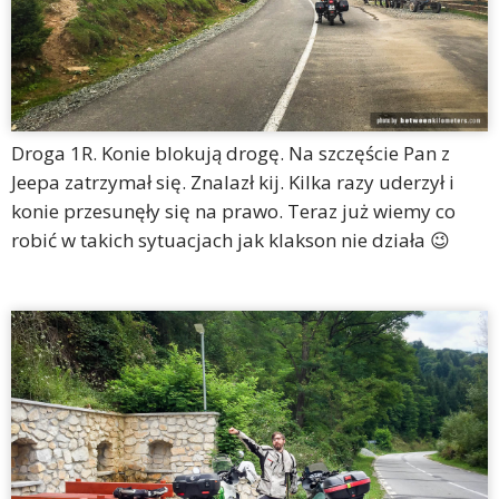
Droga 1R. Konie blokują drogę. Na szczęście Pan z
Jeepa zatrzymał się. Znalazł kij. Kilka razy uderzył i
konie przesunęły się na prawo. Teraz już wiemy co
robić w takich sytuacjach jak klakson nie działa 😉