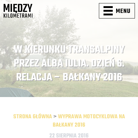
W KIERUNKU TRANSALPINY
PRZEZ ALBA IULIA. DZIEŃ 6.
RELACJA – BAŁKANY 2016
STRONA GŁÓWNA
>
WYPRAWA MOTOCYKLOWA NA
BAŁKANY 2016
22 SIERPNIA 2016