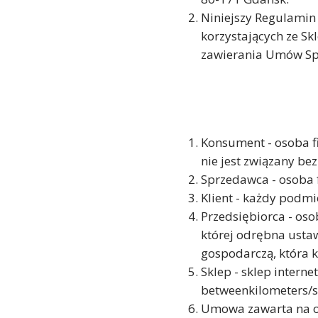
Niniejszy Regulamin
korzystających ze Sk
zawierania Umów Spr
Konsument - osoba f
nie jest związany be
Sprzedawca - osoba f
Klient - każdy podm
Przedsiębiorca - os
której odrębna usta
gospodarczą, która k
Sklep - sklep inter
betweenkilometers/s
Umowa zawarta na o