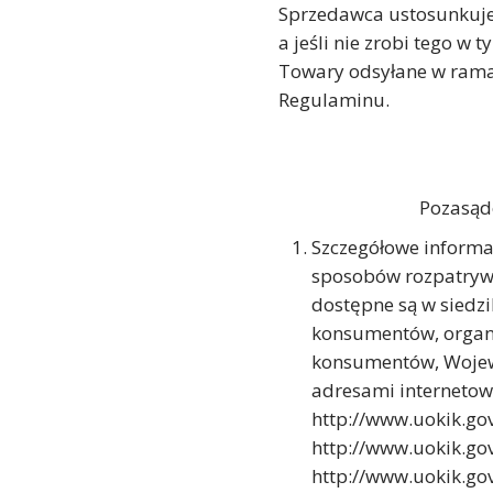
Sprzedawca ustosunkuje s
a jeśli nie zrobi tego w 
Towary odsyłane w ramac
Regulaminu.
Pozasąd
Szczegółowe informa
sposobów rozpatrywa
dostępne są w siedz
konsumentów, organi
konsumentów, Wojew
adresami interneto
http://www.uokik.go
http://www.uokik.go
http://www.uokik.go